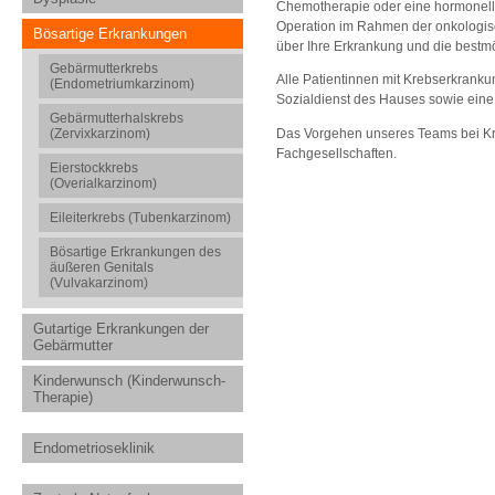
Chemotherapie oder eine hormonelle
Operation im Rahmen der onkologisc
Bösartige Erkrankungen
über Ihre Erkrankung und die bestm
Gebärmutterkrebs
Alle Patientinnen mit Krebserkrank
(Endometriumkarzinom)
Sozialdienst des Hauses sowie eine
Gebärmutterhalskrebs
Das Vorgehen unseres Teams bei Kre
(Zervixkarzinom)
Fachgesellschaften.
Eierstockkrebs
(Overialkarzinom)
Eileiterkrebs (Tubenkarzinom)
Bösartige Erkrankungen des
äußeren Genitals
(Vulvakarzinom)
Gutartige Erkrankungen der
Gebärmutter
Kinderwunsch (Kinderwunsch-
Therapie)
Endometrioseklinik