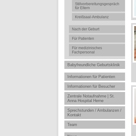
Stillvorbereitungsgespräch
für Eltern
Kreißsaal-Ambulanz
Nach der Geburt
Für Patienten
Für medizinisches
Fachpersonal
Babyfreundliche Geburtsklinik
Informationen für Patienten
Informationen für Besucher
Zentrale Notaufnahme | St.
Anna Hospital Herne
Sprechstunden / Ambulanzen /
Kontakt
Team