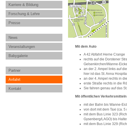
Karriere & Bildung
Forschung & Lehre
Presse
News
Mit dem Auto
Veranstaltungen
A 42 Abfahrt Herne Crange
Babygalerie
rechts auf die Dorstener St
Gelsenkirchen/Wanne-Eicke
an der 2. Ampel links auf d
Partner
hier ist das St. Anna Hospita
an der 4. Ampel rechts in di
Anfahrt
erste Straße rechts in die 
Sie fahren genau auf das St
Kontakt
Mit öffentlichen Verkehrsmitteln
mit der Bahn bis Wanne-Eic
von dort mit dem Taxi (ca. 5 
mit dem Bus Linie 323 (Ric
Gysenberg/LAGO) bis Haltes
mit dem Bus Linie 329 (Ric