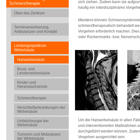
sich ziehen. Zudem kann sie aufgru
Schmerztherapie
häufig ein interdisziplinäres Vorgehe
Über das Zentrum
Meistens können Schmerzsyndrome der
schmerztherapeutisch behandelt wer
Terminvereinbarung,
Vorgehen erforderlich machen. Die
Ambulanzen und Kontakt
oder Rückenmarks- bzw. Nervenschä
Leistungsspektrum
Wirbelsäule
Halswirbelsäule
Brust- und
Lendenwirbelsäule
Kinder und
Heranwachsende
Schmerztherapie
Verschleißerkrankungen der
Wirbelsäule
Um die Halswirbelsäule in allen Fä
Unfallchirurgie der
Wirbelsäule
und interventionellen Maßnahmen al
durchgeführt werden können. Zudem 
Tumoren und Metastasen
Vorgehen ausgerichtet sein.
der Wirbelsäule