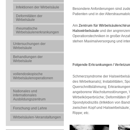
Infektionen der Wirbelsäule
Besondere Anforderungen sind zud
Patienten und in der Alterstraumatolo
Deformitäten der
Wirbelsäule
Am
Zentrum für Wirbelsäulenchiru
rheumatische
Halswirbelsäule
und der angrenzende
Wirbelsäulenerkrankungen
Operationstechniken in großer Anza
stehen Maximalversorgung und inte
Untersuchungen der
Wirbelsäule
Behandlungen der
Wirbelsäule
Folgende Erkrankungen / Verletzun
vollendoskopische
Schmerzsyndrome der Halswirbelsäu
Wirbelsäulenoperationen
des Wirbelkanals); Instabilitäten; 
Querschnittslähmung; Erkrankungen
Nationales und
angeborene Wachstumsstörungen, V
internationales
Wirbelkörperbrüche; Deformitäten (
Ausbildungszentrum
Spondylodiszitis (Infektion von Ban
zwischen Kopf und Halswirbelsäule
Forschung und Lehre
Rippe; etc.
Wirbelsäulen-Veranstaltungen