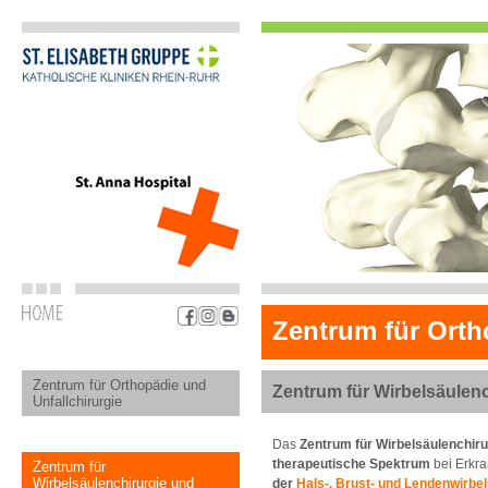
Zentrum für Orth
Zentrum für Orthopädie und
Zentrum für Wirbelsäulen
Unfallchirurgie
Das
Zentrum für Wirbelsäulenchir
therapeutische Spektrum
bei Erk
Zentrum für
Wirbelsäulenchirurgie und
der
Hals-, Brust- und Lendenwirbe