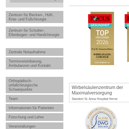
Zentrum für Becken-, Hüft-,
Knie- und Fußchirurgie
Zentrum für Schulter-,
Ellenbogen- und Handchirurgie
Zentrale Notaufnahme
Terminvereinbarung,
Ambulanzen und Kontakt
Orthopädisch-
unfallchirurgische
Wirbelsäulenzentrum der
Schwerpunkte
Maximalversorgung
Team
Standort St. Anna Hospital Herne
Informationen für Patienten
Forschung und Lehre
Veranstaltungen