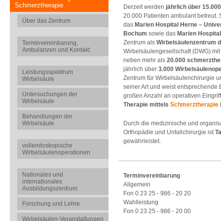
Schmerztherapie
Derzeit werden
jährlich über 15.00
20.000 Patienten ambulant betreut. 
Über das Zentrum
das
Marien Hospital Herne – Univer
Bochum
sowie das
Marien Hospital
Zentrum als
Wirbelsäulenzentrum 
Terminvereinbarung,
Ambulanzen und Kontakt
Wirbelsäulengesellschaft (DWG) mit 
neben mehr als
20.000 schmerzthe
jährlich über
3.000 Wirbelsäulenop
Leistungsspektrum
Zentrum für Wirbelsäulenchirurgie 
Wirbelsäule
seiner Art und weist entsprechende E
Untersuchungen der
großen Anzahl an operativen Eingrif
Wirbelsäule
Therapie mittels
Schmerztherapie
Behandlungen der
Wirbelsäule
Durch die medizinische und organisa
Orthopädie und Unfallchirurgie ist
T
gewährleistet.
vollendoskopische
Wirbelsäulenoperationen
Nationales und
Terminvereinbarung
internationales
Allgemein
Ausbildungszentrum
Fon 0 23 25 - 986 - 20 20
Wahlleistung
Forschung und Lehre
Fon 0 23 25 - 986 - 20 00
Wirbelsäulen-Veranstaltungen