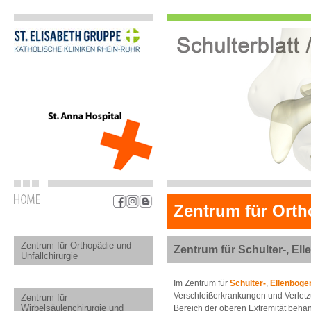
Zentrum für Orth
Zentrum für Orthopädie und
Zentrum für Schulter-, El
Unfallchirurgie
Im Zentrum für
Schulter-
,
Ellenboge
Verschleißerkrankungen und Verlet
Zentrum für
Wirbelsäulenchirurgie und
Bereich der oberen Extremität beha