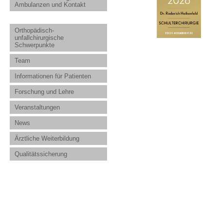
Ambulanzen und Kontakt
Orthopädisch-
unfallchirurgische
Schwerpunkte
Team
Informationen für Patienten
Forschung und Lehre
Veranstaltungen
News
Ärztliche Weiterbildung
Qualitätssicherung