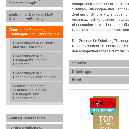
Schmerztherapie
endoprothetischen Operationen stel
Schulter-, Ellenbogen- und Handge
Zentrum für Becken-, Hüft-,
Zentrum für Schulter-, Ellenbogen 
Knie- und Fußchirurgie
organisatorisch vollständig in das Z
eingebunden ist, werden jährlich üb
Zentrum für Schulter-,
Gelenke stationär und ambulant dur
Ellenbogen- und Handchirurgie
Das Zentrum für Schulter-, Ellenbog
Erkrankungen der Schulter
Referenzzentrum für arthroskopische
und des Oberarms
den endoprothetischen Ersatz der Sc
Erkrankungen des
Ellenbogens und des
Schulter
Unterarms
Ellenbogen
Erkrankungen des
Handgelenks und der Hand
Hand
Veranstaltungen des
Zentrums für Schulter-,
Ellenbogen- und
Handchirurgie
Zentrale Notaufnahme
Terminvereinbarung,