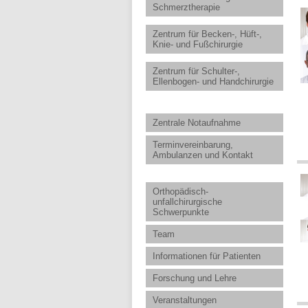
Schmerztherapie
Zentrum für Becken-, Hüft-,
Knie- und Fußchirurgie
Zentrum für Schulter-,
Ellenbogen- und Handchirurgie
Zentrale Notaufnahme
Terminvereinbarung,
Ambulanzen und Kontakt
Orthopädisch-
unfallchirurgische
Schwerpunkte
Team
Informationen für Patienten
Forschung und Lehre
Veranstaltungen