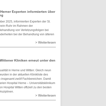
 Herner Experten informierten über
ng
er 2025, informierten Experten der St.
Rhein-Ruhr im Rahmen der
Behandlung von Verletzungsfolgen bei
nderheiten bei der Behandlung von älteren
> Weiterlesen
 Wittener Kliniken erneut unter den
alität in Herne und Witten: Gleich neun
urden in der aktuellen Klinikliste des
n insgesamt zwölf Fachbereichen. Damit
rien Hospital Herne – Universitätsklinikum
 Hospital Witten offiziell zu den besten
isziplinen.
> Weiterlesen