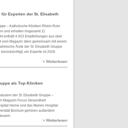
 für Experten der St. Elisabeth
uppe – Katholische Kliniken Rhein-Ruhr
eten und erhalten insgesamt 11
ht enthält 4.053 Empfehlungen aus über
d vom Magazin stern gemeinsam mit einem
Zahlreiche Ärzte der St. Elisabeth Gruppe
erücksichtigt, ein Experte ist 2026
> Weiterlesen
ruppe als Top-Kliniken
häusern der St. Elisabeth Gruppe –
om Magazin Focus Gesundheit
spital Herne und das Marien Hospital
iversität Bochum gehören außerdem
äusern.
> Weiterlesen