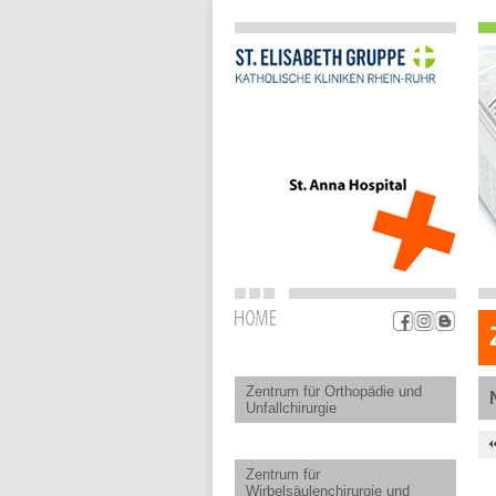
Zentrum für Orthopädie und
Unfallchirurgie
Zentrum für
Wirbelsäulenchirurgie und