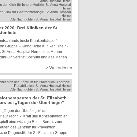
Anna Hospital Herne
n der Klinik für Innere Medizin, St. Anna Hospital
Herne
er Klinik für Gastroenterologie, St. Anna Hospital
Herne
Alle Nachrichten St. Anna Hospital Herne
2026: Drei Kliniken der St.
tenliste
„Deutschlands beste Krankenhäuser“
beth Gruppe – Katholische Kliniken Rhein-
 St. Anna Hospital Herne, das Marien
 Ruhr-Universität Bochum und das Marien
> Weiterlesen
chrichten des Zentrum für Prävention, Therapie,
Rehabilitation, St. Anna Hospital Herne
Alle Nachrichten St. Anna Hospital Herne
iotherapeuten der St. Elisabeth
ars bei „Tagen der Überflieger“
n „Tagen der Überflieger“ um
 auf Technik, Kraft und Konzentration an.
ielt eine wichtige Rolle: Bereits zum
peuten des Zentrum für Prävention,
sche Diagnostik der St. Elisabeth Gruppe