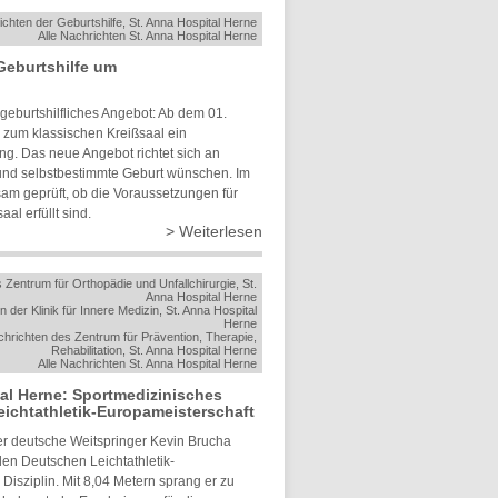
ichten der Geburtshilfe, St. Anna Hospital Herne
Alle Nachrichten St. Anna Hospital Herne
 Geburtshilfe um
 geburtshilfliches Angebot: Ab dem 01.
 zum klassischen Kreißsaal ein
g. Das neue Angebot richtet sich an
e und selbstbestimmte Geburt wünschen. Im
m geprüft, ob die Voraussetzungen für
l erfüllt sind.
> Weiterlesen
 Zentrum für Orthopädie und Unfallchirurgie, St.
Anna Hospital Herne
n der Klinik für Innere Medizin, St. Anna Hospital
Herne
chrichten des Zentrum für Prävention, Therapie,
Rehabilitation, St. Anna Hospital Herne
Alle Nachrichten St. Anna Hospital Herne
tal Herne: Sportmedizinisches
ichtathletik-Europameisterschaft
r deutsche Weitspringer Kevin Brucha
n Deutschen Leichtathletik-
Disziplin. Mit 8,04 Metern sprang er zu