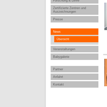
Forschung & Lehre
Zertifizierte Zentren und
Auszeichnungen
Presse
News
Übersicht
Veranstaltungen
Babygalerie
Partner
Anfahrt
Kontakt