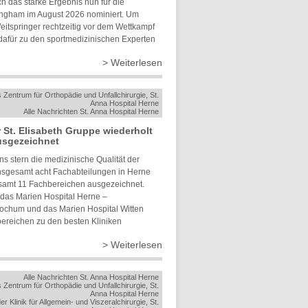
h das starke Ergebnis nun für die
mingham im August 2026 nominiert. Um
eitspringer rechtzeitig vor dem Wettkampf
dafür zu den sportmedizinischen Experten
> Weiterlesen
 Zentrum für Orthopädie und Unfallchirurgie, St.
Anna Hospital Herne
Alle Nachrichten St. Anna Hospital Herne
er St. Elisabeth Gruppe wiederholt
usgezeichnet
ins stern die medizinische Qualität der
Insgesamt acht Fachabteilungen in Herne
esamt 11 Fachbereichen ausgezeichnet.
 das Marien Hospital Herne –
 Bochum und das Marien Hospital Witten
ereichen zu den besten Kliniken
> Weiterlesen
Alle Nachrichten St. Anna Hospital Herne
 Zentrum für Orthopädie und Unfallchirurgie, St.
Anna Hospital Herne
er Klinik für Allgemein- und Viszeralchirurgie, St.