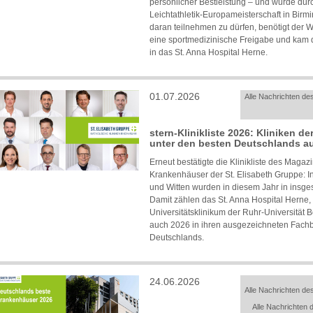
persönlicher Bestleistung – und wurde durc
Leichtathletik-Europameisterschaft in Bir
daran teilnehmen zu dürfen, benötigt der W
eine sportmedizinische Freigabe und kam 
in das St. Anna Hospital Herne.
01.07.2026
Alle Nachrichten des
stern-Klinikliste 2026: Kliniken d
unter den besten Deutschlands a
Erneut bestätigte die Klinikliste des Magaz
Krankenhäuser der St. Elisabeth Gruppe: 
und Witten wurden in diesem Jahr in insg
Damit zählen das St. Anna Hospital Herne,
Universitätsklinikum der Ruhr-Universität
auch 2026 in ihren ausgezeichneten Fachb
Deutschlands.
24.06.2026
Alle Nachrichten des
Alle Nachrichten d