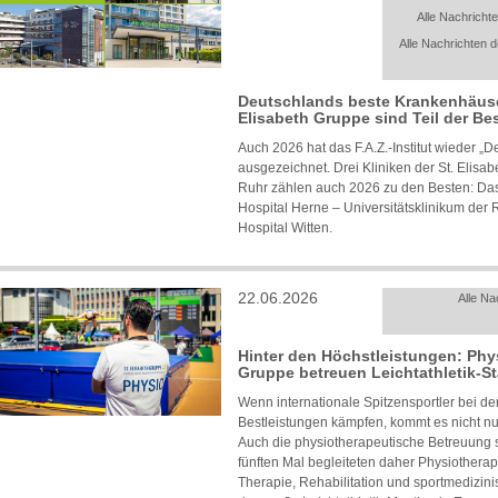
Alle Nachrichte
Alle Nachrichten d
Deutschlands beste Krankenhäuser 
Elisabeth Gruppe sind Teil der Bes
Auch 2026 hat das F.A.Z.-Institut wieder 
ausgezeichnet. Drei Kliniken der St. Elisa
Ruhr zählen auch 2026 zu den Besten: Das
Hospital Herne – Universitätsklinikum der
Hospital Witten.
22.06.2026
Alle Na
Hinter den Höchstleistungen: Phys
Gruppe betreuen Leichtathletik-St
Wenn internationale Spitzensportler bei de
Bestleistungen kämpfen, kommt es nicht nur
Auch die physiotherapeutische Betreuung sp
fünften Mal begleiteten daher Physiothera
Therapie, Rehabilitation und sportmedizini