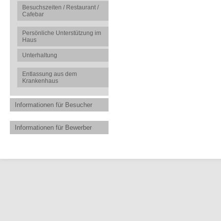
Besuchszeiten / Restaurant /
Cafebar
Persönliche Unterstützung im
Haus
Unterhaltung
Entlassung aus dem
Krankenhaus
Informationen für Besucher
Informationen für Bewerber