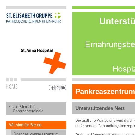
Pankreaszentrum
< zur Klinik für
Unterstützendes Netz
Gastroenterologie
Die ärztliche Kompetenz wird durch 
Wir sind für Sie da
umfassendes Behandlungskonzept 
Über das Pankreaszentrum