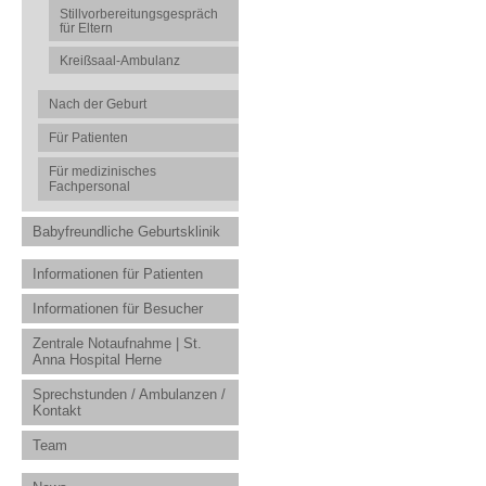
Stillvorbereitungsgespräch
für Eltern
Kreißsaal-Ambulanz
Nach der Geburt
Für Patienten
Für medizinisches
Fachpersonal
Babyfreundliche Geburtsklinik
Informationen für Patienten
Informationen für Besucher
Zentrale Notaufnahme | St.
Anna Hospital Herne
Sprechstunden / Ambulanzen /
Kontakt
Team