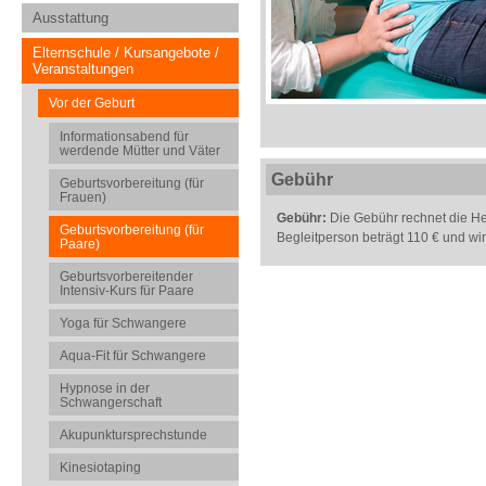
Ausstattung
Elternschule / Kursangebote /
Veranstaltungen
Vor der Geburt
Informationsabend für
werdende Mütter und Väter
Gebühr
Geburtsvorbereitung (für
Frauen)
Gebühr:
Die Gebühr rechnet die He
Geburtsvorbereitung (für
Begleitperson beträgt 110 € und wi
Paare)
Geburtsvorbereitender
Intensiv-Kurs für Paare
Yoga für Schwangere
Aqua-Fit für Schwangere
Hypnose in der
Schwangerschaft
Akupunktursprechstunde
Kinesiotaping