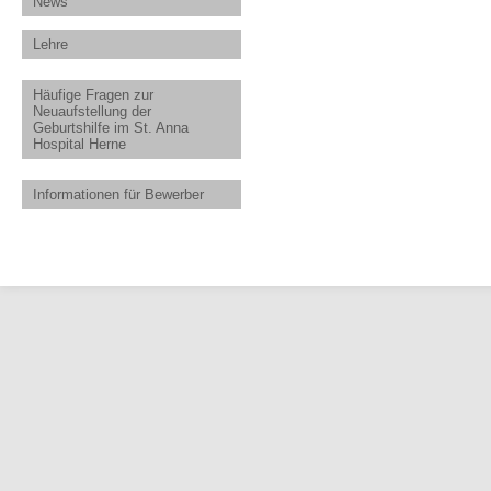
News
Lehre
Häufige Fragen zur
Neuaufstellung der
Geburtshilfe im St. Anna
Hospital Herne
Informationen für Bewerber