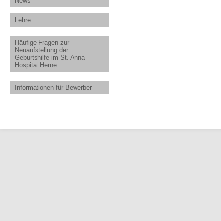
News
Lehre
Häufige Fragen zur
Neuaufstellung der
Geburtshilfe im St. Anna
Hospital Herne
Informationen für Bewerber