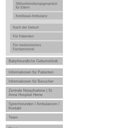
Stillvorbereitungsgespräch
für Eltern
Kreißsaal-Ambulanz
Nach der Geburt
Für Patienten
Für medizinisches
Fachpersonal
Babyfreundliche Geburtsklinik
Informationen für Patienten
Informationen für Besucher
Zentrale Notaufnahme | St.
Anna Hospital Herne
Sprechstunden / Ambulanzen /
Kontakt
Team