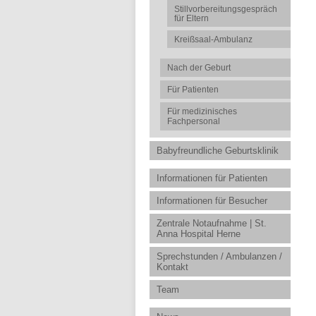
Stillvorbereitungsgespräch
für Eltern
Kreißsaal-Ambulanz
Nach der Geburt
Für Patienten
Für medizinisches
Fachpersonal
Babyfreundliche Geburtsklinik
Informationen für Patienten
Informationen für Besucher
Zentrale Notaufnahme | St.
Anna Hospital Herne
Sprechstunden / Ambulanzen /
Kontakt
Team