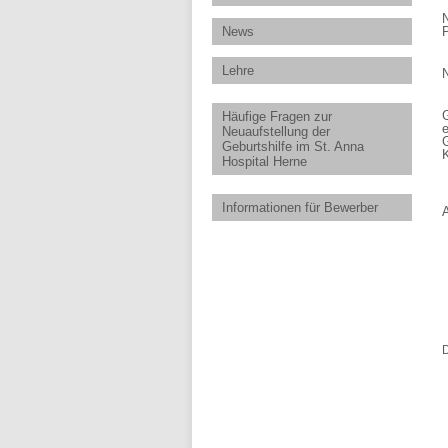
News
Lehre
Häufige Fragen zur
e
Neuaufstellung der
Geburtshilfe im St. Anna
Hospital Herne
Informationen für Bewerber