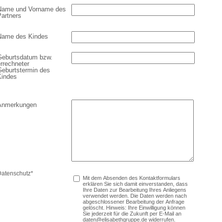
Name und Vorname des
Partners
Name des Kindes
Geburtsdatum bzw.
rrechneter
Geburtstermin des
Kindes
Anmerkungen
Datenschutz
*
Mit dem Absenden des Kontaktformulars
erklären Sie sich damit einverstanden, dass
Ihre Daten zur Bearbeitung Ihres Anliegens
verwendet werden. Die Daten werden nach
abgeschlossener Bearbeitung der Anfrage
gelöscht. Hinweis: Ihre Einwilligung können
Sie jederzeit für die Zukunft per E-Mail an
daten@elisabethgruppe.de widerrufen.