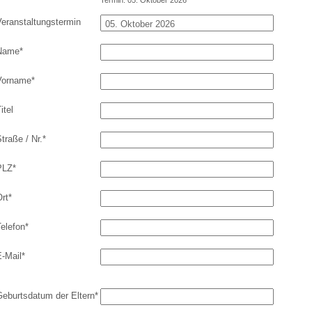
Termin: 05. Oktober 2026
Veranstaltungstermin
Name
*
Vorname
*
itel
traße / Nr.
*
PLZ
*
rt
*
elefon
*
E-Mail
*
Geburtsdatum der Eltern
*