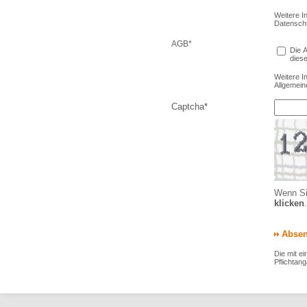
Weitere I
Datensch
AGB
*
Die 
diese
Weitere I
Allgemei
Captcha
*
Wenn Si
klicken
.
Die mit e
Pflichtan