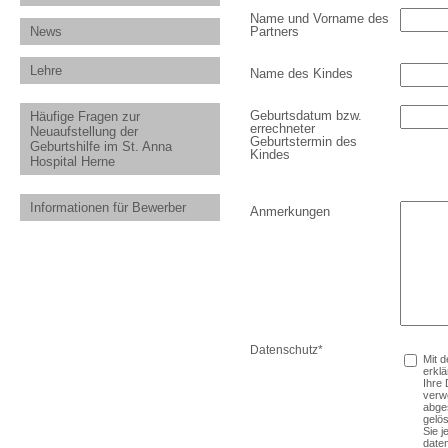
Name und Vorname des
News
Partners
Lehre
Name des Kindes
Geburtsdatum bzw.
Häufige Fragen zur
errechneter
Neuaufstellung der
Geburtstermin des
Geburtshilfe im St. Anna
Kindes
Hospital Herne
Informationen für Bewerber
Anmerkungen
Datenschutz
*
Mit 
erklä
Ihre 
verw
abge
gelös
Sie j
date