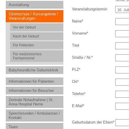
Termin: 16
Ausstattung
Veranstaltungstermin
Elternschule / Kursangebote /
Veranstaltungen
Name
*
Vor der Geburt
Vorname
*
Nach der Geburt
Für Patienten
Titel
Für medizinisches
Straße / Nr.
*
Fachpersonal
PLZ
*
Babyfreundliche Geburtsklinik
Informationen für Patienten
Ort
*
Informationen für Besucher
Telefon
*
Zentrale Notaufnahme | St.
Anna Hospital Herne
E-Mail
*
Sprechstunden / Ambulanzen /
Kontakt
Geburtsdatum der Eltern
*
Team