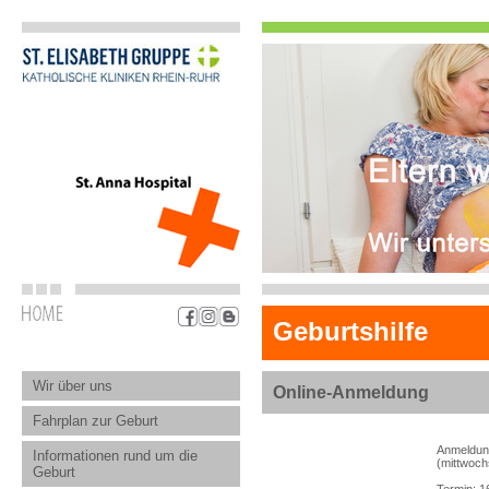
Geburtshilfe
Wir über uns
Online-Anmeldung
Fahrplan zur Geburt
Anmeldung
Informationen rund um die
(mittwoch
Geburt