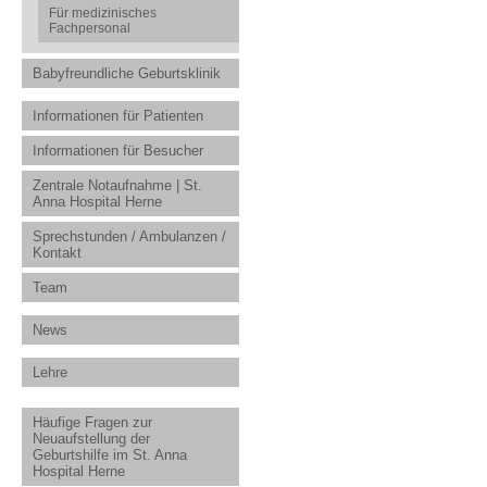
Für medizinisches
Fachpersonal
Babyfreundliche Geburtsklinik
Informationen für Patienten
Informationen für Besucher
Zentrale Notaufnahme | St.
Anna Hospital Herne
Sprechstunden / Ambulanzen /
Kontakt
Team
News
Lehre
Häufige Fragen zur
Neuaufstellung der
Geburtshilfe im St. Anna
Hospital Herne