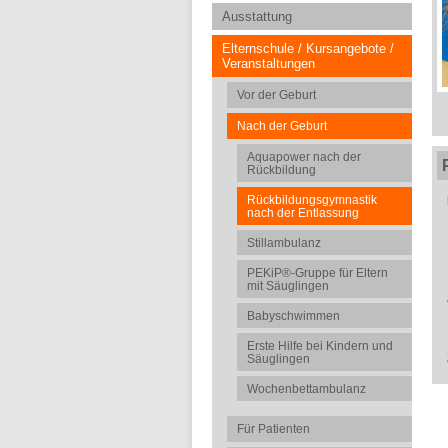
Ausstattung
Elternschule / Kursangebote /
Veranstaltungen
Vor der Geburt
Nach der Geburt
Aquapower nach der
Rückbildung
Rückbildungsgymnastik
nach der Entlassung
Stillambulanz
PEKiP®-Gruppe für Eltern
mit Säuglingen
Babyschwimmen
Erste Hilfe bei Kindern und
Säuglingen
Wochenbettambulanz
Für Patienten