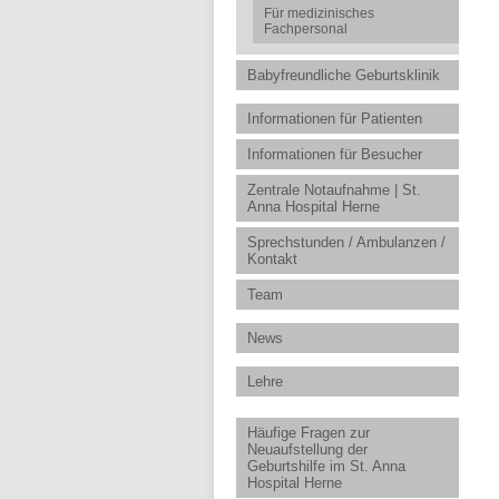
Für medizinisches
Fachpersonal
Babyfreundliche Geburtsklinik
Informationen für Patienten
Informationen für Besucher
Zentrale Notaufnahme | St.
Anna Hospital Herne
Sprechstunden / Ambulanzen /
Kontakt
Team
News
Lehre
Häufige Fragen zur
Neuaufstellung der
Geburtshilfe im St. Anna
Hospital Herne