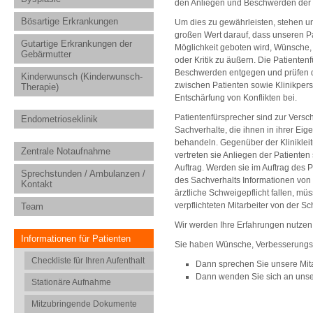
den Anliegen und Beschwerden der 
Bösartige Erkrankungen
Um dies zu gewährleisten, stehen un
großen Wert darauf, dass unseren P
Gutartige Erkrankungen der
Möglichkeit geboten wird, Wünsche
Gebärmutter
oder Kritik zu äußern. Die Patiente
Beschwerden entgegen und prüfen dies
Kinderwunsch (Kinderwunsch-
zwischen Patienten sowie Klinikpers
Therapie)
Entschärfung von Konflikten bei.
Patientenfürsprecher sind zur Versc
Endometrioseklinik
Sachverhalte, die ihnen in ihrer Eig
behandeln. Gegenüber der Klinikle
Zentrale Notaufnahme
vertreten sie Anliegen der Patiente
Auftrag. Werden sie im Auftrag des P
Sprechstunden / Ambulanzen /
des Sachverhalts Informationen von 
Kontakt
ärztliche Schweigepflicht fallen, mü
verpflichteten Mitarbeiter von der S
Team
Wir werden Ihre Erfahrungen nutzen
Informationen für Patienten
Sie haben Wünsche, Verbesserungsv
Checkliste für Ihren Aufenthalt
Dann sprechen Sie unsere Mitar
Dann wenden Sie sich an unse
Stationäre Aufnahme
Mitzubringende Dokumente