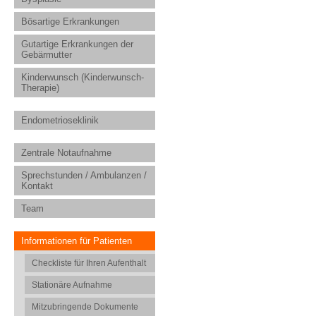
Bösartige Erkrankungen
Gutartige Erkrankungen der
Gebärmutter
Kinderwunsch (Kinderwunsch-
Therapie)
Endometrioseklinik
Zentrale Notaufnahme
Sprechstunden / Ambulanzen /
Kontakt
Team
Informationen für Patienten
Checkliste für Ihren Aufenthalt
Stationäre Aufnahme
Mitzubringende Dokumente