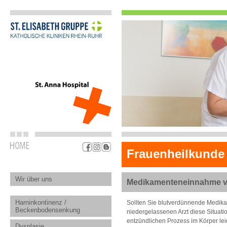
Frauenheilkunde
Wir über uns
Medikamenteneinnahme vo
Harninkontinenz /
Sollten Sie blutverdünnende Medikam
Beckenbodensenkung
niedergelassenen Arzt diese Situati
entzündlichen Prozess im Körper leid
Dysplasie