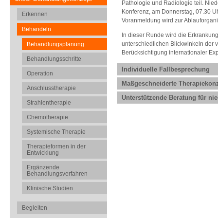
Pathologie und Radiologie teil. Nie
Konferenz, am Donnerstag, 07.30 Uh
Erkennen
Voranmeldung wird zur Ablauforgani
Behandeln
In dieser Runde wird die Erkrankung
unterschiedlichen Blickwinkeln der 
Behandlungsplanung
Berücksichtigung internationaler Ex
Behandlungsschritte
Individuelle Fallbesprechung
Operation
Maßgeschneiderte Therapiekon
Anschlusstherapie
Unterstützende Beratung für ni
Strahlentherapie
Chemotherapie
Systemische Therapie
Therapieformen in der
Entwicklung
Ergänzende
Behandlungsverfahren
Klinische Studien
Begleiten