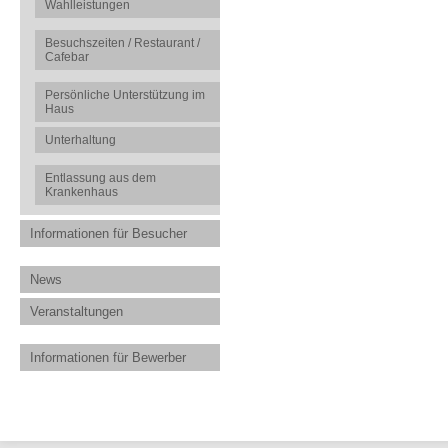
Wahlleistungen
Besuchszeiten / Restaurant /
Cafebar
Persönliche Unterstützung im
Haus
Unterhaltung
Entlassung aus dem
Krankenhaus
Informationen für Besucher
News
Veranstaltungen
Informationen für Bewerber