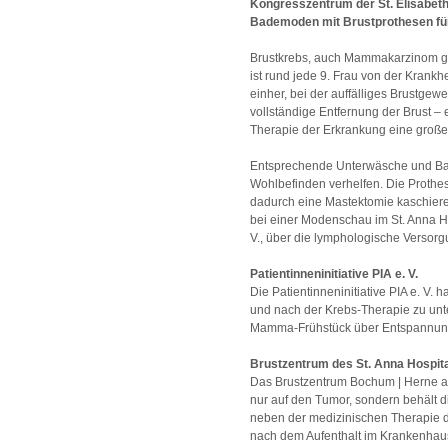
Kongresszentrum der St. Elisabeth
Bademoden mit Brustprothesen für
Brustkrebs, auch Mammakarzinom gen
ist rund jede 9. Frau von der Krankh
einher, bei der auffälliges Brustge
vollständige Entfernung der Brust – 
Therapie der Erkrankung eine große
Entsprechende Unterwäsche und Bad
Wohlbefinden verhelfen. Die Prothes
dadurch eine Mastektomie kaschiere
bei einer Modenschau im St. Anna Hos
V., über die lymphologische Versorg
Patientinneninitiative PIA e. V.
Die Patientinneninitiative PIA e. V. 
und nach der Krebs-Therapie zu unte
Mamma-Frühstück über Entspannung
Brustzentrum des St. Anna Hospit
Das Brustzentrum Bochum | Herne am
nur auf den Tumor, sondern behält d
neben der medizinischen Therapie 
nach dem Aufenthalt im Krankenhaus.